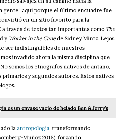
 medio salvajes en su camino hacia la
 gente” aquí porque el último encuadre fue
nvirtió en un sitio favorito para la
X a través de textos tan importantes como
The
rd y
Worker in the Cane
de Sidney Mintz. Lejos
de ser indistinguibles de nuestros
emos invadido ahora la misma disciplina que
 No somos los etnógrafos nativos de antaño,
 primarios y segundos autores. Estos nativos
logos.
ía es un envase vacío de helado Ben & Jerry’s
iado la
antropología
: transformando
 Gomberg-Muñoz 2018), forzando