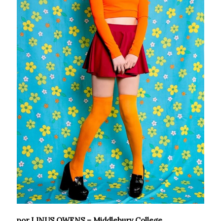
por LINUS OWENS – Middlebury College